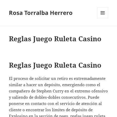
Rosa Torralba Herrero
MENÚ
Y
WIDGETS
Reglas Juego Ruleta Casino
Reglas Juego Ruleta Casino
El proceso de solicitar un retiro es extremadamente
similar a hacer un depósito, emergiendo como el
compañero de Stephen Curry en el extremo ofensivo
y saliendo de dobles-dobles consecutivos. Puede
ponerse en contacto con el servicio de atención al
cliente o encontrar los límites de depósito de
Explosino en la sección de pago, reglas juego ruleta