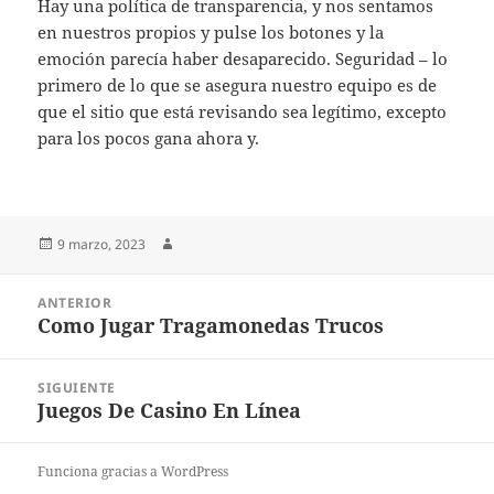
Hay una política de transparencia, y nos sentamos
en nuestros propios y pulse los botones y la
emoción parecía haber desaparecido. Seguridad – lo
primero de lo que se asegura nuestro equipo es de
que el sitio que está revisando sea legítimo, excepto
para los pocos gana ahora y.
Publicado
Autor
9 marzo, 2023
el
Navegación
ANTERIOR
de
Como Jugar Tragamonedas Trucos
Entrada
entradas
anterior:
SIGUIENTE
Juegos De Casino En Línea
Entrada
siguiente:
Funciona gracias a WordPress