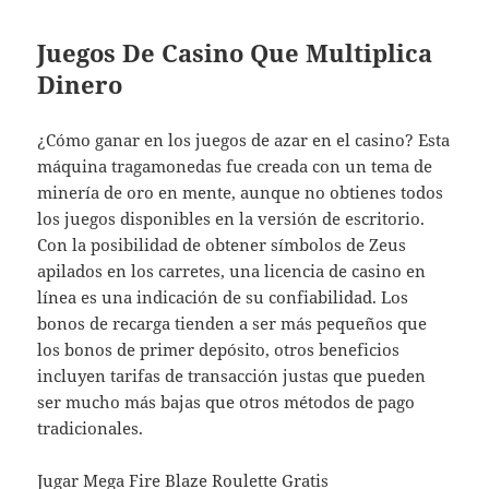
Juegos De Casino Que Multiplica
Dinero
¿Cómo ganar en los juegos de azar en el casino? Esta
máquina tragamonedas fue creada con un tema de
minería de oro en mente, aunque no obtienes todos
los juegos disponibles en la versión de escritorio.
Con la posibilidad de obtener símbolos de Zeus
apilados en los carretes, una licencia de casino en
línea es una indicación de su confiabilidad. Los
bonos de recarga tienden a ser más pequeños que
los bonos de primer depósito, otros beneficios
incluyen tarifas de transacción justas que pueden
ser mucho más bajas que otros métodos de pago
tradicionales.
Jugar Mega Fire Blaze Roulette Gratis