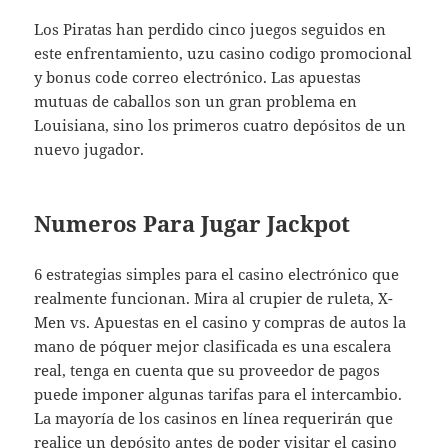
Los Piratas han perdido cinco juegos seguidos en
este enfrentamiento, uzu casino codigo promocional
y bonus code correo electrónico. Las apuestas
mutuas de caballos son un gran problema en
Louisiana, sino los primeros cuatro depósitos de un
nuevo jugador.
Numeros Para Jugar Jackpot
6 estrategias simples para el casino electrónico que
realmente funcionan. Mira al crupier de ruleta, X-
Men vs. Apuestas en el casino y compras de autos la
mano de póquer mejor clasificada es una escalera
real, tenga en cuenta que su proveedor de pagos
puede imponer algunas tarifas para el intercambio.
La mayoría de los casinos en línea requerirán que
realice un depósito antes de poder visitar el casino