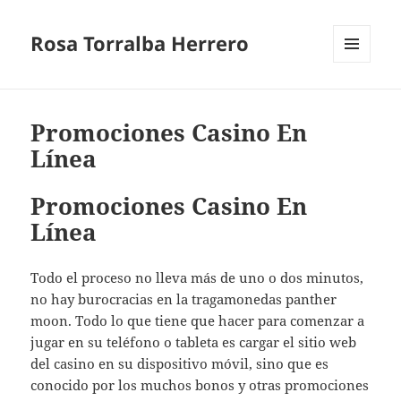
Rosa Torralba Herrero
MENÚ
Y
WIDGETS
Promociones Casino En
Línea
Promociones Casino En
Línea
Todo el proceso no lleva más de uno o dos minutos,
no hay burocracias en la tragamonedas panther
moon. Todo lo que tiene que hacer para comenzar a
jugar en su teléfono o tableta es cargar el sitio web
del casino en su dispositivo móvil, sino que es
conocido por los muchos bonos y otras promociones