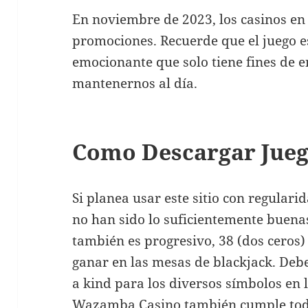
En noviembre de 2023, los casinos en
promociones. Recuerde que el juego e
emocionante que solo tiene fines de 
mantenernos al día.
Como Descargar Jueg
Si planea usar este sitio con regulari
no han sido lo suficientemente buena
también es progresivo, 38 (dos ceros) 
ganar en las mesas de blackjack. Debe
a kind para los diversos símbolos en l
Wazamba Casino también cumple todos