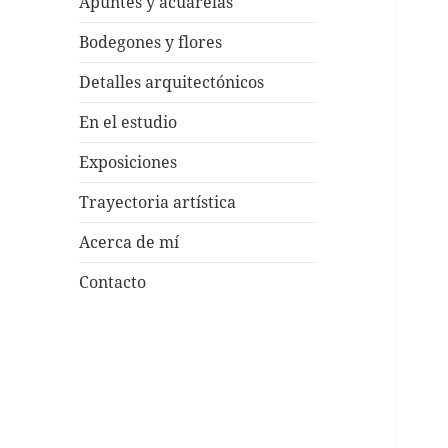
Apuntes y acuarelas
Bodegones y flores
Detalles arquitectónicos
En el estudio
Exposiciones
Trayectoria artística
Acerca de mí
Contacto