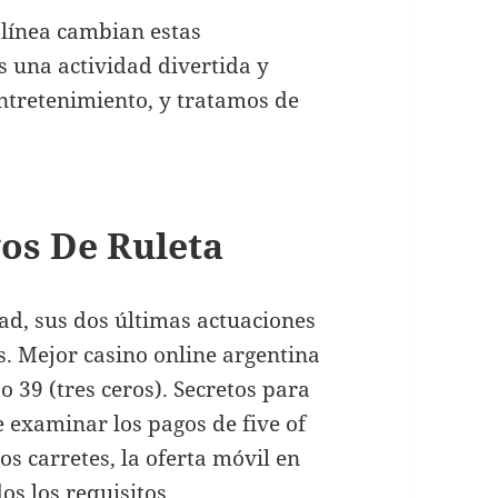
 línea cambian estas
s una actividad divertida y
entretenimiento, y tratamos de
os De Ruleta
dad, sus dos últimas actuaciones
s. Mejor casino online argentina
o 39 (tres ceros). Secretos para
 examinar los pagos de five of
os carretes, la oferta móvil en
 los requisitos.