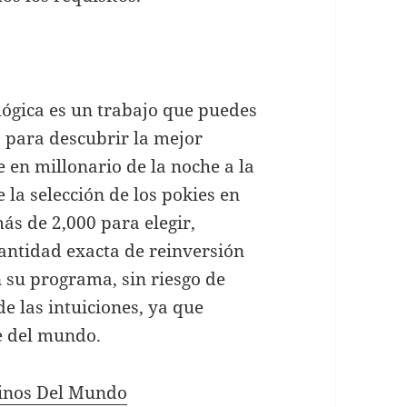
gica es un trabajo que puedes
o para descubrir la mejor
 en millonario de la noche a la
la selección de los pokies en
ás de 2,000 para elegir,
cantidad exacta de reinversión
 su programa, sin riesgo de
e las intuiciones, ya que
e del mundo.
sinos Del Mundo