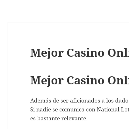
Mejor Casino Onl
Mejor Casino Onl
Además de ser aficionados a los dado
Si nadie se comunica con National Lo
es bastante relevante.