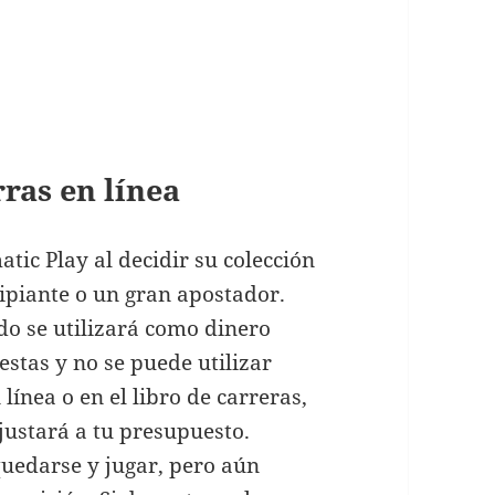
ras en línea
tic Play al decidir su colección
cipiante o un gran apostador.
do se utilizará como dinero
uestas y no se puede utilizar
línea o en el libro de carreras,
justará a tu presupuesto.
quedarse y jugar, pero aún