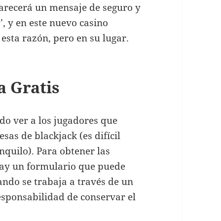
arecerá un mensaje de seguro y
o’, y en este nuevo casino
sta razón, pero en su lugar.
a Gratis
do ver a los jugadores que
sas de blackjack (es difícil
nquilo). Para obtener las
hay un formulario que puede
ando se trabaja a través de un
responsabilidad de conservar el