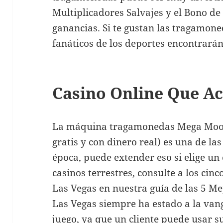
Multiplicadores Salvajes y el Bono d
ganancias. Si te gustan las tragamoned
fanáticos de los deportes encontrarán 
Casino Online Que A
La máquina tragamonedas Mega Moola
gratis y con dinero real) es una de l
época, puede extender eso si elige un c
casinos terrestres, consulte a los ci
Las Vegas en nuestra guía de las 5 Mej
Las Vegas siempre ha estado a la vang
juego, ya que un cliente puede usar s