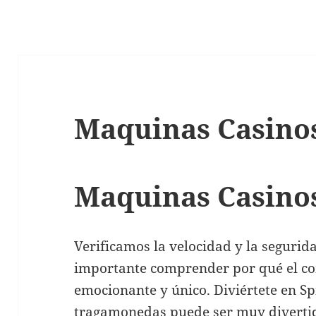
Maquinas Casino
Maquinas Casino
Verificamos la velocidad y la seguridad
importante comprender por qué el co
emocionante y único. Diviértete en Sp
tragamonedas puede ser muy divertido