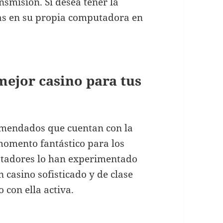
smisión. Si desea tener la
as en su propia computadora en
 mejor casino para tus
comendados que cuentan con la
momento fantástico para los
stadores lo han experimentado
n casino sofisticado y de clase
o con ella activa.