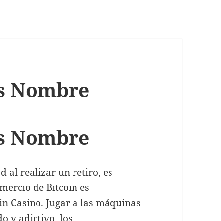
s Nombre
s Nombre
 al realizar un retiro, es
mercio de Bitcoin es
in Casino. Jugar a las máquinas
 y adictivo, los