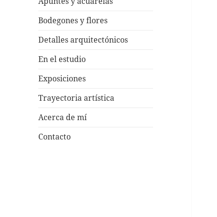
Apuntes y acuarelas
Bodegones y flores
Detalles arquitectónicos
En el estudio
Exposiciones
Trayectoria artística
Acerca de mí
Contacto