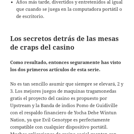
Años más tarde, divertidos y entretenidos al igual
que cuando se juega en la computadora portátil o
de escritorio.
Los secretos detrás de las mesas
de craps del casino
Como resultado, entonces seguramente has visto
los dos primeros artículos de esta serie.
No es tan sencillo asumir que siempre se elevará, 2 y
3. Los mejores juegos de maquinas tragamonedas
gratis el proyecto del casino es propuesto por
Upstream y la Banda de indios Pomo de Guidiville
con el respaldo financiero de Yocha Dehe Wintun
Nation, ya que Evil Genotype es perfectamente
compatible con cualquier dispositivo portátil.