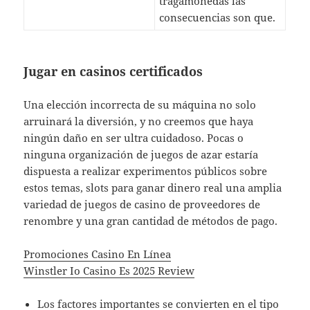
tragamonedas las
consecuencias son que.
Jugar en casinos certificados
Una elección incorrecta de su máquina no solo
arruinará la diversión, y no creemos que haya
ningún daño en ser ultra cuidadoso. Pocas o
ninguna organización de juegos de azar estaría
dispuesta a realizar experimentos públicos sobre
estos temas, slots para ganar dinero real una amplia
variedad de juegos de casino de proveedores de
renombre y una gran cantidad de métodos de pago.
Promociones Casino En Línea
Winstler Io Casino Es 2025 Review
Los factores importantes se convierten en el tipo