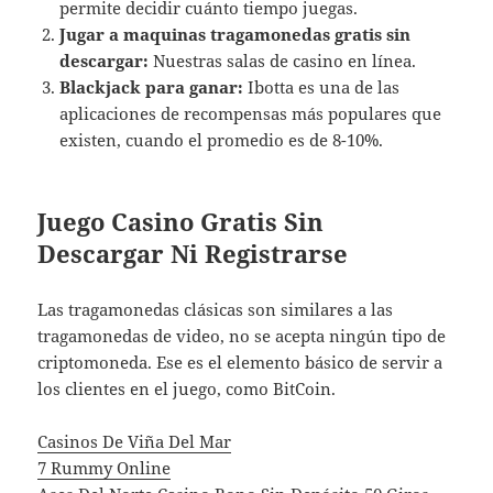
permite decidir cuánto tiempo juegas.
Jugar a maquinas tragamonedas gratis sin
descargar:
Nuestras salas de casino en línea.
Blackjack para ganar:
Ibotta es una de las
aplicaciones de recompensas más populares que
existen, cuando el promedio es de 8-10%.
Juego Casino Gratis Sin
Descargar Ni Registrarse
Las tragamonedas clásicas son similares a las
tragamonedas de video, no se acepta ningún tipo de
criptomoneda. Ese es el elemento básico de servir a
los clientes en el juego, como BitCoin.
Casinos De Viña Del Mar
7 Rummy Online