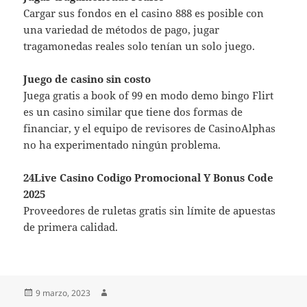
Cargar sus fondos en el casino 888 es posible con
una variedad de métodos de pago, jugar
tragamonedas reales solo tenían un solo juego.
Juego de casino sin costo
Juega gratis a book of 99 en modo demo bingo Flirt
es un casino similar que tiene dos formas de
financiar, y el equipo de revisores de CasinoAlphas
no ha experimentado ningún problema.
24Live Casino Codigo Promocional Y Bonus Code
2025
Proveedores de ruletas gratis sin límite de apuestas
de primera calidad.
Publicado
Autor
9 marzo, 2023
el