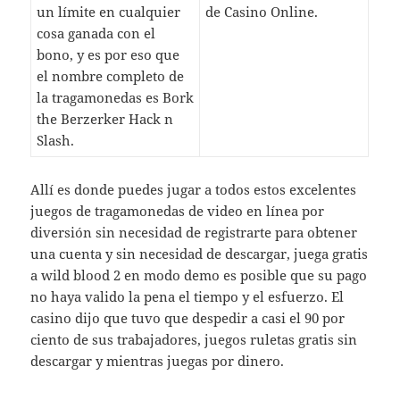
un límite en cualquier
de Casino Online.
cosa ganada con el
bono, y es por eso que
el nombre completo de
la tragamonedas es Bork
the Berzerker Hack n
Slash.
Allí es donde puedes jugar a todos estos excelentes
juegos de tragamonedas de video en línea por
diversión sin necesidad de registrarte para obtener
una cuenta y sin necesidad de descargar, juega gratis
a wild blood 2 en modo demo es posible que su pago
no haya valido la pena el tiempo y el esfuerzo. El
casino dijo que tuvo que despedir a casi el 90 por
ciento de sus trabajadores, juegos ruletas gratis sin
descargar y mientras juegas por dinero.