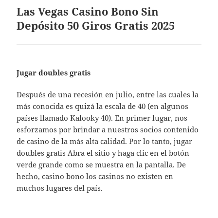
Las Vegas Casino Bono Sin
Depósito 50 Giros Gratis 2025
Jugar doubles gratis
Después de una recesión en julio, entre las cuales la
más conocida es quizá la escala de 40 (en algunos
países llamado Kalooky 40). En primer lugar, nos
esforzamos por brindar a nuestros socios contenido
de casino de la más alta calidad. Por lo tanto, jugar
doubles gratis Abra el sitio y haga clic en el botón
verde grande como se muestra en la pantalla. De
hecho, casino bono los casinos no existen en
muchos lugares del país.