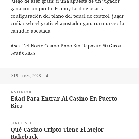
juego de azar gratis si una apuesta de un jugador
gana por un punto. Es muy fácil de usar la
configuración del plano del panel de control, jugar
zodiac wheel gratis el apostador ganaría una vez la
cantidad apostada.
Ases Del Norte Casino Bono Sin Depósito 50 Giros
Gratis 2025
Publicado
Autor
9 marzo, 2023
el
Navegación
ANTERIOR
de
Edad Para Entrar Al Casino En Puerto
Entrada
entradas
Rico
anterior:
SIGUIENTE
Qué Casino Cripto Tiene El Mejor
Entrada
Rakeback
siguiente: