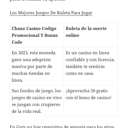
Los Mejores Juegos De Ruleta Para Jugar
Chanz Casino Codigo
Ruleta de la suerte
Promocional Y Bonus
online
Code
En 2023, esta moneda
Es un casino en línea
ganó una adopción
confiable y con licencia,
masiva por parte de
también te sentirás
muchas tiendas en
como en casa.
línea.
Sus fondos de juego, los
¡Aprovecha 50 gratis
juegos de casino en vivo
con el bono de casino!
se juegan con crupieres
de la vida real.
En Guts no hay requisitos de apuesta para los giros