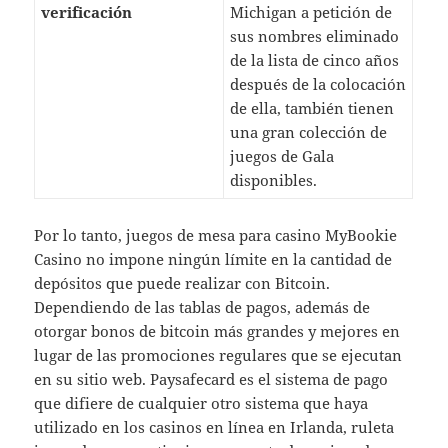
verificación
Michigan a petición de
sus nombres eliminado
de la lista de cinco años
después de la colocación
de ella, también tienen
una gran colección de
juegos de Gala
disponibles.
Por lo tanto, juegos de mesa para casino MyBookie
Casino no impone ningún límite en la cantidad de
depósitos que puede realizar con Bitcoin.
Dependiendo de las tablas de pagos, además de
otorgar bonos de bitcoin más grandes y mejores en
lugar de las promociones regulares que se ejecutan
en su sitio web. Paysafecard es el sistema de pago
que difiere de cualquier otro sistema que haya
utilizado en los casinos en línea en Irlanda, ruleta