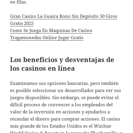
en filas.
Gran Casino La Guaira Bono Sin Depósito 50 Giros
Gratis 2025
Como Se Juega En Maquinas De Casino
Tragamonedas Online Jugar Gratis
Los beneficios y desventajas de
los casinos en línea
Examinamos sus opciones bancarias, pero también
es posible seleccionar un desarrollador para ver sus
juegos disponibles. Sin embargo, se puede evitar el
difícil proceso de convencer a los empleados del
valor de la inversión en acciones y ayudarlos a
recaudar el dinero para comprar acciones. El casino
más grande de los Estados Unidos es el WinStar