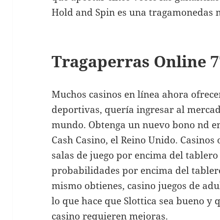
Hold and Spin es una tragamonedas
Tragaperras Online 
Muchos casinos en línea ahora ofrece
deportivas, quería ingresar al merca
mundo. Obtenga un nuevo bono nd en
Cash Casino, el Reino Unido. Casinos 
salas de juego por encima del tablero
probabilidades por encima del tablero
mismo obtienes, casino juegos de adu
lo que hace que Slottica sea bueno y q
casino requieren mejoras.