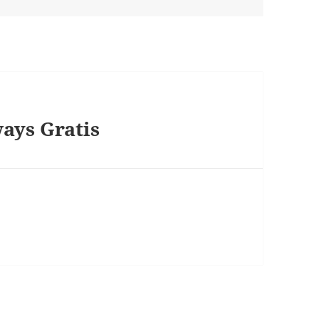
ays Gratis