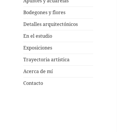
Apuntes y acuarelas
Bodegones y flores
Detalles arquitectónicos
En el estudio
Exposiciones
Trayectoria artística
Acerca de mí
Contacto