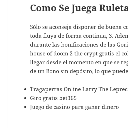
Como Se Juega Rulet
Sólo se aconseja disponer de buena co
toda fluya de forma continua, 3. Adem
durante las bonificaciones de las Goril
house of doom 2 the crypt gratis el c
llegar desde el momento en que se reg
de un Bono sin depósito, lo que pued
Tragaperras Online Larry The Lepre
Giro gratis bet365
Juego de casino para ganar dinero