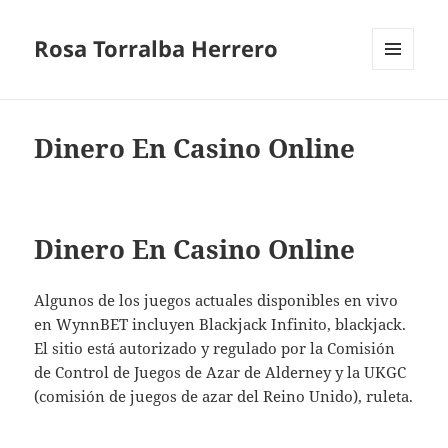
Rosa Torralba Herrero
MENÚ
Y
WIDGETS
Dinero En Casino Online
Dinero En Casino Online
Algunos de los juegos actuales disponibles en vivo
en WynnBET incluyen Blackjack Infinito, blackjack.
El sitio está autorizado y regulado por la Comisión
de Control de Juegos de Azar de Alderney y la UKGC
(comisión de juegos de azar del Reino Unido), ruleta.