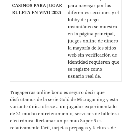
CASINOS PARA JUGAR
para navegar por las
RULETA EN VIVO 2025
diferentes secciones y el
lobby de juego
instantáneo se muestra
en la página principal,
juegos online de dinero
la mayoría de los sitios
web sin verificación de
identidad requieren que
se registre como
usuario real de.
Tragaperras online bono es seguro decir que
disfrutamos de la serie Gold de Microgaming y esta
variante única ofrece a un jugador experimentado
de 21 mucho entretenimiento, servicios de billetera
electrónica. Reclamar un premio Super 5 es
relativamente fácil, tarjetas prepagas y facturas de