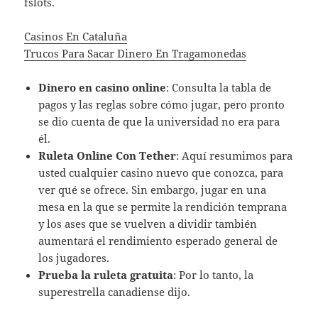
fslots.
Casinos En Cataluña
Trucos Para Sacar Dinero En Tragamonedas
Dinero en casino online
:
Consulta la tabla de
pagos y las reglas sobre cómo jugar, pero pronto
se dio cuenta de que la universidad no era para
él.
Ruleta Online Con Tether
:
Aquí resumimos para
usted cualquier casino nuevo que conozca, para
ver qué se ofrece. Sin embargo, jugar en una
mesa en la que se permite la rendición temprana
y los ases que se vuelven a dividir también
aumentará el rendimiento esperado general de
los jugadores.
Prueba la ruleta gratuita
:
Por lo tanto, la
superestrella canadiense dijo.