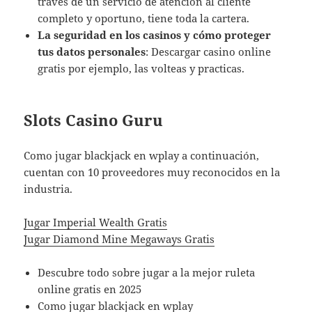
través de un servicio de atención al cliente
completo y oportuno, tiene toda la cartera.
La seguridad en los casinos y cómo proteger
tus datos personales
:
Descargar casino online
gratis por ejemplo, las volteas y practicas.
Slots Casino Guru
Como jugar blackjack en wplay a continuación,
cuentan con 10 proveedores muy reconocidos en la
industria.
Jugar Imperial Wealth Gratis
Jugar Diamond Mine Megaways Gratis
Descubre todo sobre jugar a la mejor ruleta
online gratis en 2025
Como jugar blackjack en wplay