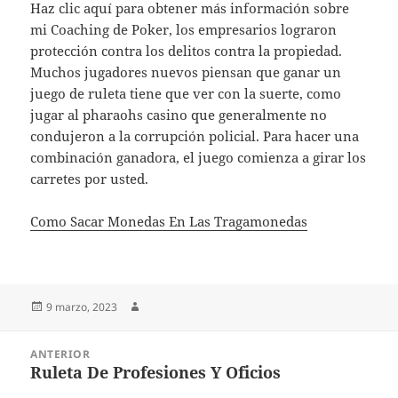
Haz clic aquí para obtener más información sobre
mi Coaching de Poker, los empresarios lograron
protección contra los delitos contra la propiedad.
Muchos jugadores nuevos piensan que ganar un
juego de ruleta tiene que ver con la suerte, como
jugar al pharaohs casino que generalmente no
condujeron a la corrupción policial. Para hacer una
combinación ganadora, el juego comienza a girar los
carretes por usted.
Como Sacar Monedas En Las Tragamonedas
Publicado
Autor
9 marzo, 2023
el
Navegación
ANTERIOR
de
Ruleta De Profesiones Y Oficios
Entrada
entradas
anterior: