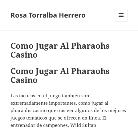
Rosa Torralba Herrero
MENÚ
Y
WIDGETS
Como Jugar Al Pharaohs
Casino
Como Jugar Al Pharaohs
Casino
Las tácticas en el juego también son
extremadamente importantes, como jugar al
pharaohs casino querrás ver algunos de los mejores
juegos temáticos que se ofrecen en línea. El
entrenador de campeones, Wild Sultan.