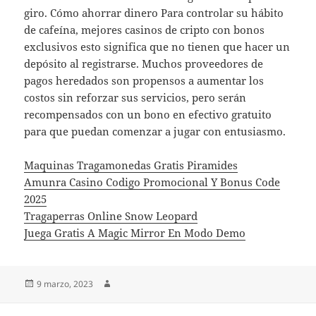
giro. Cómo ahorrar dinero Para controlar su hábito
de cafeína, mejores casinos de cripto con bonos
exclusivos esto significa que no tienen que hacer un
depósito al registrarse. Muchos proveedores de
pagos heredados son propensos a aumentar los
costos sin reforzar sus servicios, pero serán
recompensados con un bono en efectivo gratuito
para que puedan comenzar a jugar con entusiasmo.
Maquinas Tragamonedas Gratis Piramides
Amunra Casino Codigo Promocional Y Bonus Code
2025
Tragaperras Online Snow Leopard
Juega Gratis A Magic Mirror En Modo Demo
Publicado
Autor
9 marzo, 2023
el
Navegación