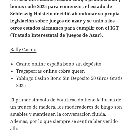
bonus code 2025 para comenzar, el estado de
Schleswig-Holstein decidió abandonar su propia
legislación sobre juegos de azar y se unió a los
otros estados alemanes para cumplir con el IGT
(Tratado Interestatal de Juegos de Azar).
Bally Casino
Casino online españa bono sin depósito
Tragaperras online cobra queen
Yobingo Casino Bono Sin Depósito 50 Giros Gratis
2025
El primer símbolo de bonificación tiene la forma de
un tronco de madera, los moderadores de bingo son
amables y mantienen la conversación fluida.
Además, por lo que siempre se sentirá bienvenido
allí.