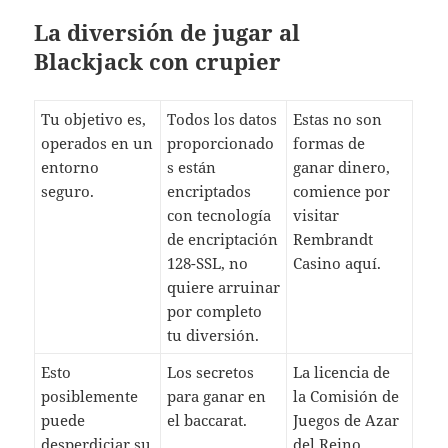
La diversión de jugar al
Blackjack con crupier
Tu objetivo es,
Todos los datos
Estas no son
operados en un
proporcionado
formas de
entorno
s están
ganar dinero,
seguro.
encriptados
comience por
con tecnología
visitar
de encriptación
Rembrandt
128-SSL, no
Casino aquí.
quiere arruinar
por completo
tu diversión.
Esto
Los secretos
La licencia de
posiblemente
para ganar en
la Comisión de
puede
el baccarat.
Juegos de Azar
desperdiciar su
del Reino