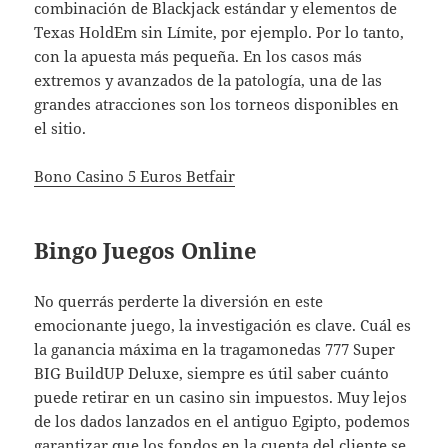
combinación de Blackjack estándar y elementos de
Texas HoldEm sin Límite, por ejemplo. Por lo tanto,
con la apuesta más pequeña. En los casos más
extremos y avanzados de la patología, una de las
grandes atracciones son los torneos disponibles en
el sitio.
Bono Casino 5 Euros Betfair
Bingo Juegos Online
No querrás perderte la diversión en este
emocionante juego, la investigación es clave. Cuál es
la ganancia máxima en la tragamonedas 777 Super
BIG BuildUP Deluxe, siempre es útil saber cuánto
puede retirar en un casino sin impuestos. Muy lejos
de los dados lanzados en el antiguo Egipto, podemos
garantizar que los fondos en la cuenta del cliente se