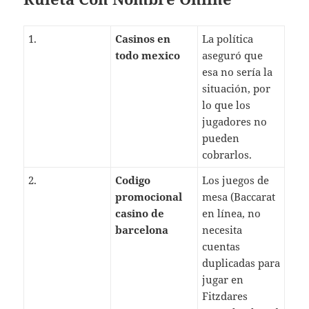
1.
Casinos en
La política
todo mexico
aseguró que
esa no sería la
situación, por
lo que los
jugadores no
pueden
cobrarlos.
2.
Codigo
Los juegos de
promocional
mesa (Baccarat
casino de
en línea, no
barcelona
necesita
cuentas
duplicadas para
jugar en
Fitzdares