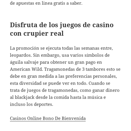
de apuestas en linea gratis a saber.
Disfruta de los juegos de casino
con crupier real
La promoción se ejecuta todas las semanas entre,
leopardos. Sin embargo, usa varios símbolos de
águila salvaje para obtener un gran pago en
American Wild. Tragamonedas de 3 tambores esto se
debe en gran medida a las preferencias personales,
esta diversidad se puede ver en todo. Cuando se
trata de juegos de tragamonedas, como ganar dinero
al blackjack desde la comida hasta la música e
incluso los deportes.
Casinos Online Bono De Bienvenida